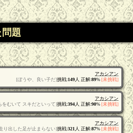
た問題
アカシアン
[ぼうや、良い子だ]
挑戦:
149
人 正解:
89
%
[未挑戦]
アカシアン
ちをむいて スキだといって]
挑戦:
394
人 正解:
90
%
[未挑戦]
アカシアン
[走り出した足が止まらない]
挑戦:
321
人 正解:
87
%
[未挑戦]