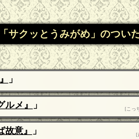
「サクッとうみがめ」のつい
n』
」
グルメ』
」
[こっ
ば故意』
」