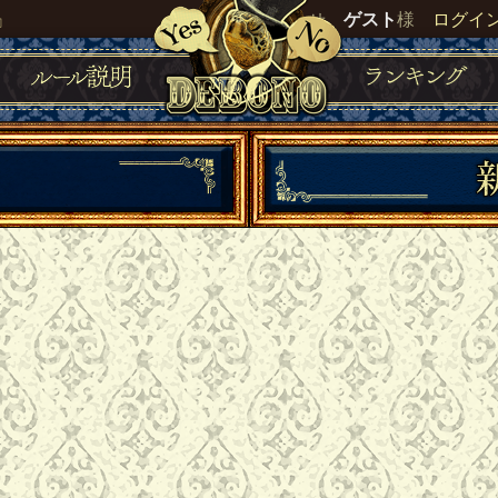
』
いらっしゃいませ。
ゲスト
様
ログイ