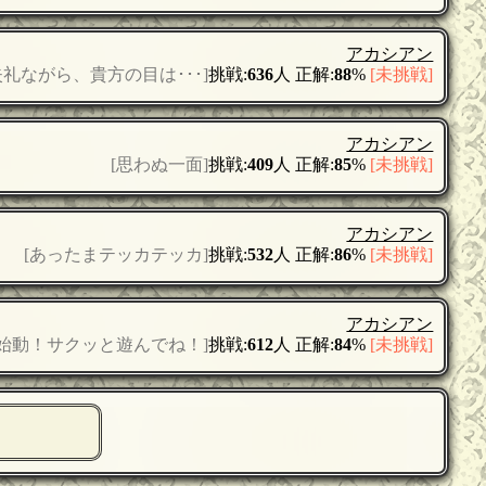
アカシアン
失礼ながら、貴方の目は･･･]
挑戦:
636
人 正解:
88
%
[未挑戦]
アカシアン
[思わぬ一面]
挑戦:
409
人 正解:
85
%
[未挑戦]
アカシアン
[あったまテッカテッカ]
挑戦:
532
人 正解:
86
%
[未挑戦]
アカシアン
始動！サクッと遊んでね！]
挑戦:
612
人 正解:
84
%
[未挑戦]