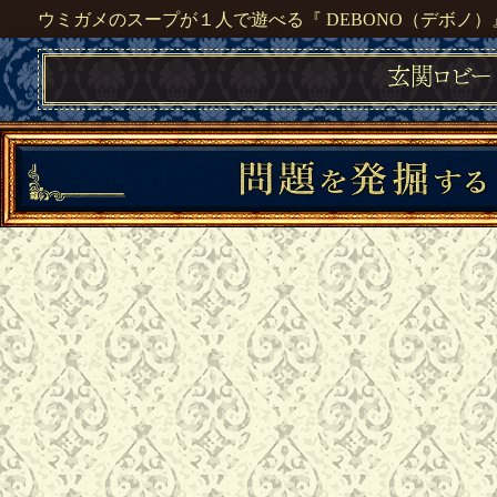
ウミガメのスープが１人で遊べる『 DEBONO（デボノ）