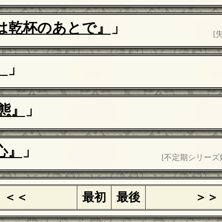
は乾杯のあとで』
」
[
』
」
態』
」
心』
」
[不定期シリーズ
＜＜
最初
最後
＞＞