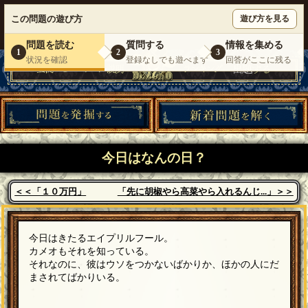
ウミガメのスープが１人で遊べる『 DEBONO（デボノ）』
この問題の遊び方
遊び方を見る
いらっしゃいませ。
ゲスト
様
ログイン
新規登録
|
運営情報
|
お問い合わせ
|
利用規約
問題を読む
質問する
情報を集める
1
2
3
状況を確認
登録なしでも遊べます
回答がここに残る
今日はなんの日？
＜＜「１０万円」
「先に胡椒やら高菜やら入れるんじ...」＞＞
今日はきたるエイプリルフール。
カメオもそれを知っている。
それなのに、彼はウソをつかないばかりか、ほかの人にだ
まされてばかりいる。