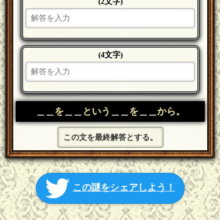
(2文字)
(4文字)
＿＿
を
＿＿
という
＿＿
を
＿＿
から。
この文を最終解答とする。
この謎をシェアしよう！