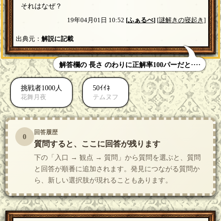
それはなぜ？
19年04月01日 10:52
[
ふぁるべ
]
[謎解きの寝起き]
出典元：
解説に記載
解答欄の 長さ のわりに正解率100パーだと····
挑戦者1000人
50ｲｲﾈ
花舞月夜
テムヌフ
回答履歴
0
質問すると、ここに回答が残ります
下の「入口 → 観点 → 質問」から質問を選ぶと、質問
と回答が順番に追加されます。発見につながる質問か
ら、新しい選択肢が現れることもあります。