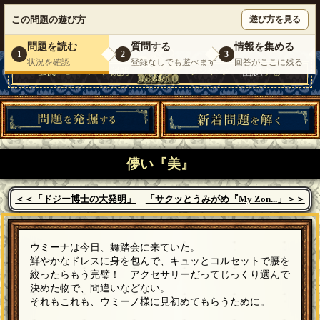
ウミガメのスープが１人で遊べる『 DEBONO（デボノ）』
この問題の遊び方
遊び方を見る
いらっしゃいませ。
ゲスト
様
ログイン
新規登録
|
運営情報
|
お問い合わせ
|
利用規約
問題を読む
質問する
情報を集める
1
2
3
状況を確認
登録なしでも遊べます
回答がここに残る
儚い『美』
＜＜「ドジー博士の大発明」
「サクッとうみがめ『My Zon...」＞＞
ウミーナは今日、舞踏会に来ていた。
鮮やかなドレスに身を包んで、キュッとコルセットで腰を
絞ったらもう完璧！ アクセサリーだってじっくり選んで
決めた物で、間違いなどない。
それもこれも、ウミーノ様に見初めてもらうために。