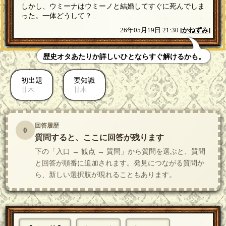
しかし、ウミーナはウミーノと結婚してすぐに死んでしま
った。一体どうして？
26年05月19日 21:30
[
かねずみ
]
歴史オタあたりか詳しいひとならすぐ解けるかも。
初出題
要知識
甘木
甘木
回答履歴
0
質問すると、ここに回答が残ります
下の「入口 → 観点 → 質問」から質問を選ぶと、質問
と回答が順番に追加されます。発見につながる質問か
ら、新しい選択肢が現れることもあります。