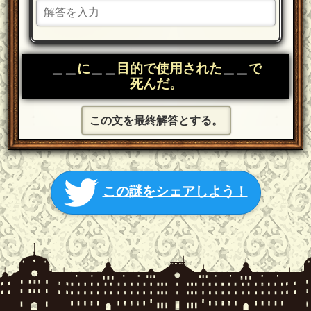
＿＿
に
＿＿
目的で使用された
＿＿
で
死んだ。
この文を最終解答とする。
この謎をシェアしよう！