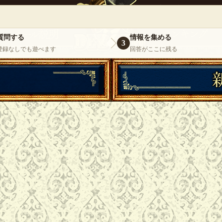
』
いらっしゃいませ。
ゲスト
様
ログイ
質問する
情報を集める
3
登録なしでも遊べます
回答がここに残る