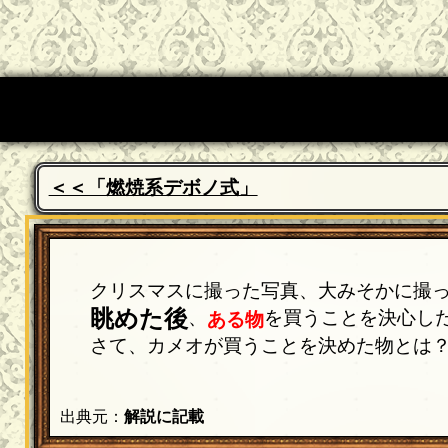
＜＜「燃焼系デボノ式」
クリスマスに撮った写真、大みそかに撮っ
眺めた後
、
を買うことを決心し
ある物
さて、カメオが買うことを決めた物とは
出典元：
解説に記載