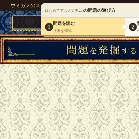
ウミガメのスープが１人で遊べる『 DEBONO（デボノ）
この問題の遊び方
はじめてでも大丈夫
問題を読む
1
2
状況を確認