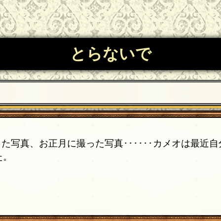
とらないで
た写真、お正月に撮った写真･･････カメオは最近
た。
？