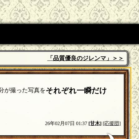
「品質優良のジレンマ」＞＞
それぞれ一瞬だけ
自分が撮った写真を
26年02月07日 01:37
[
甘木
]
[応援団]