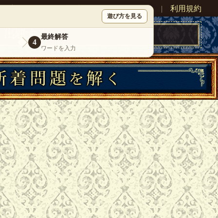
ン
新規登録
|
運営情報
|
お問い合わせ
|
利用規約
遊び方を見る
最終解答
4
ワードを入力