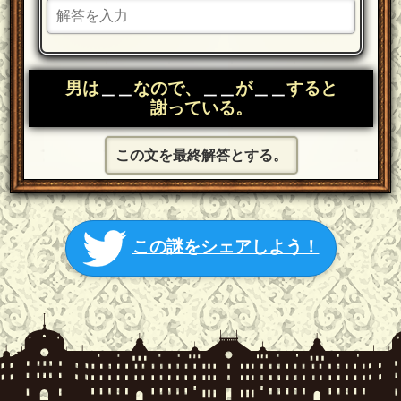
男は
＿＿
なので、
＿＿
が
＿＿
すると
謝っている。
この文を最終解答とする。
この謎をシェアしよう！