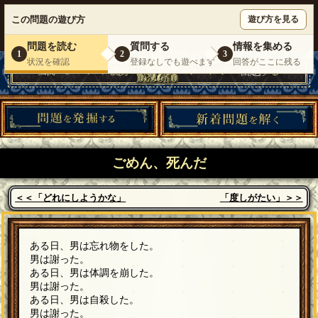
ウミガメのスープが１人で遊べる『 DEBONO（デボノ）』
この問題の遊び方
遊び方を見る
いらっしゃいませ。
ゲスト
様
ログイン
新規登録
|
運営情報
|
お問い合わせ
|
利用規約
問題を読む
質問する
情報を集める
1
2
3
状況を確認
登録なしでも遊べます
回答がここに残る
ごめん、死んだ
＜＜「どれにしようかな」
「度しがたい」＞＞
ある日、男は忘れ物をした。
男は謝った。
ある日、男は体調を崩した。
男は謝った。
ある日、男は自殺した。
男は謝った。