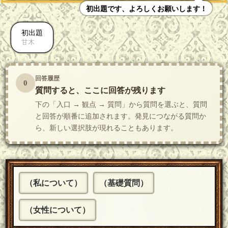
初出題です、よろしくお願いします！
初出題
甘木
回答履歴
0
質問すると、ここに回答が残ります
下の「入口 → 観点 → 質問」から質問を選ぶと、質問
と回答が順番に追加されます。発見につながる質問か
ら、新しい選択肢が現れることもあります。
（私について）
（基礎質問）
（女性について）