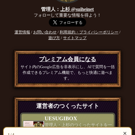
管理人：
上杉 @suiheinet
フォローして重要な情報を得よう！
運営情報
/
お問い合わせ
/
利用規約・プライバシーポリシー
/
遊び方
/
サイトマップ
プレミアム会員になる
サイト内のGoogle広告を非表示にし、AIで質問を一括
作成できるプレミアム機能で、もっと快適に遊べま
す。
運営者のつくったサイト
UESUGIBOX
管理人・上杉のつくったサイトを一
覧で紹介
×
1 / 4