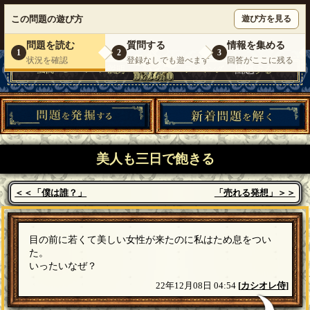
ウミガメのスープが１人で遊べる『 DEBONO（デボノ）』
この問題の遊び方
遊び方を見る
いらっしゃいませ。
ゲスト
様
ログイン
新規登録
|
運営情報
|
お問い合わせ
|
利用規約
問題を読む
質問する
情報を集める
1
2
3
状況を確認
登録なしでも遊べます
回答がここに残る
美人も三日で飽きる
＜＜「僕は誰？」
「売れる発想」＞＞
目の前に若くて美しい女性が来たのに私はため息をつい
た。
いったいなぜ？
22年12月08日 04:54
[
カシオレ侍
]