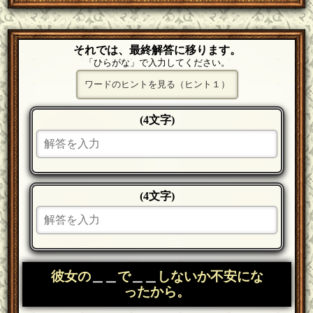
それでは、最終解答に移ります。
「ひらがな」で入力してください。
ワードのヒントを見る（ヒント１）
(4文字)
(4文字)
彼女の
＿＿
で
＿＿
しないか不安にな
ったから。