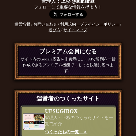
管理人：
上杉 @suiheinet
フォローして重要な情報を得よう！
運営情報
/
お問い合わせ
/
利用規約・プライバシーポリシー
/
遊び方
/
サイトマップ
プレミアム会員になる
サイト内のGoogle広告を非表示にし、AIで質問を一括
作成できるプレミアム機能で、もっと快適に遊べま
す。
運営者のつくったサイト
UESUGIBOX
管理人・上杉のつくったサイトを一
覧で紹介
つくったもの一覧 ＞