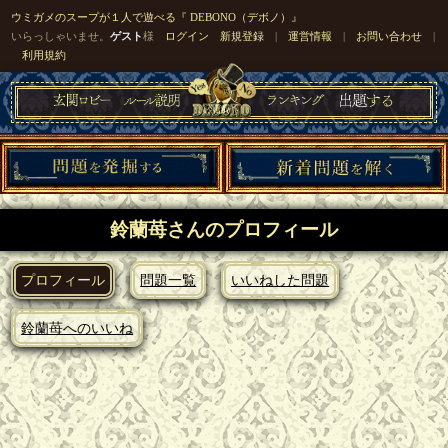
ウミガメのスープが１人で遊べる『 DEBONO（デボノ）』
いらっしゃいませ。
ゲスト
様
ログイン
新規登録
|
運営情報
|
お問い合わせ
|
利用規約
鈴蘭苺さんのプロフィール
プロフィール
問題一覧
いいねした問題
鈴蘭苺へのいいね