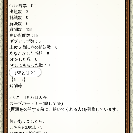
Good総票：0
出題数：3
挑戦数：9
解決数：6
質問数：158
良い質問数：87
ギブアップ数：3
上位５着以内の解決数：0
あなたがした感想：0
SPをした数：0
SPしてもらった数：0
（SPとは？）
【Name】
鈴蘭苺
2022年11月27日現在、
スープパートナー(略してSP)
(問題を公開する前に、解いてくれる人)を募集しています。
何かありましたら、
こちらのDMまで。