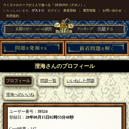
ウミガメのスープが１人で遊べる『 DEBONO（デボノ）』
いらっしゃいませ。
ゲスト
様
ログイン
新規登録
|
運営情報
|
お問い合わせ
|
利用規約
澄海さんのプロフィール
プロフィール
問題一覧
いいねした問題
澄海へのいいね
ユーザー番号：
39324
登録日：
20年08月15日02時33分48秒
Good総票：147