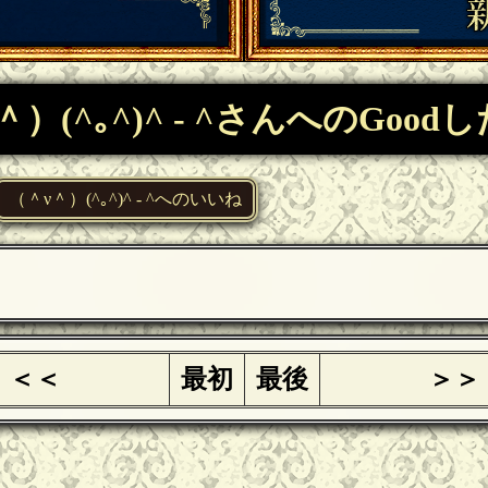
＾）(^｡^)^ - ^さんへのGood
（＾ν＾）(^｡^)^ - ^へのいいね
＜＜
最初
最後
＞＞