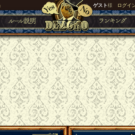
』
いらっしゃいませ。
ゲスト
様
ログイ