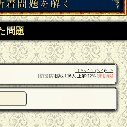
した問題
（＾ν＾）(^｡^)^ - ^
[初投稿]
挑戦:
116
人 正解:
22
%
[未挑戦]