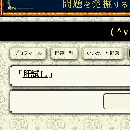
（＾ν
プロフィール
問題一覧
いいねした問題
「
肝試し
」