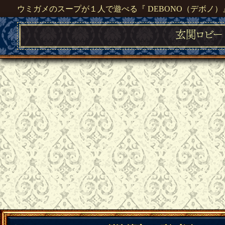
ウミガメのスープが１人で遊べる『 DEBONO（デボノ）