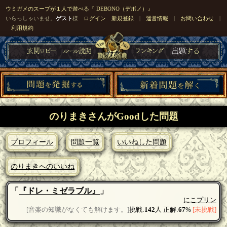
ウミガメのスープが１人で遊べる『 DEBONO（デボノ）』
いらっしゃいませ。
ゲスト
様
ログイン
新規登録
|
運営情報
|
お問い合わせ
|
利用規約
のりまきさんがGoodした問題
プロフィール
問題一覧
いいねした問題
のりまきへのいいね
「
『ドレ・ミゼラブル』
」
にこプリン
[音楽の知識がなくても解けます。]
挑戦:
142
人 正解:
67
%
[未挑戦]