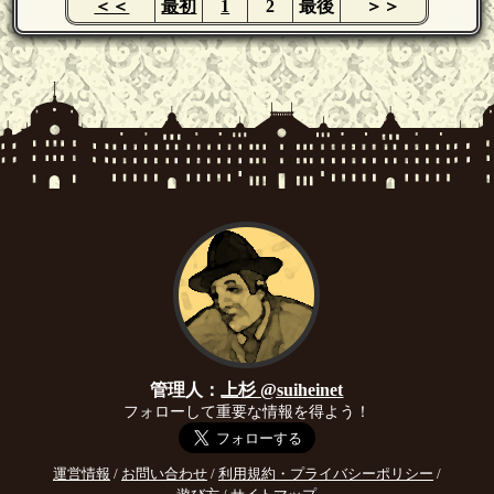
＜＜
最初
1
2
最後
＞＞
管理人：
上杉 @suiheinet
フォローして重要な情報を得よう！
運営情報
/
お問い合わせ
/
利用規約・プライバシーポリシー
/