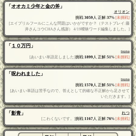
「
オオカミ少年と金の斧
」
オリオン
挑戦:
3059
人 正解:
37
%
[未挑戦]
[エイプリルフールにこんな問題はいかがですか？（テストプレイ:藤
井さんコウCHAさん感謝） 4/19曖昧ワード編集しました。]
「
１０万円
」
tsuna
[あいまい単語足しました]
挑戦:
1899
人 正解:
51
%
[未挑戦]
「
呪われました
」
tsuna
挑戦:
1570
人 正解:
51
%
[未挑戦]
[あいまい単語は苦手なので、答えとして的確な不正解から足させて
いただきます。]
「
影青
」
れつ
[こわくないです。]
挑戦:
1167
人 正解:
76
%
[未挑戦]