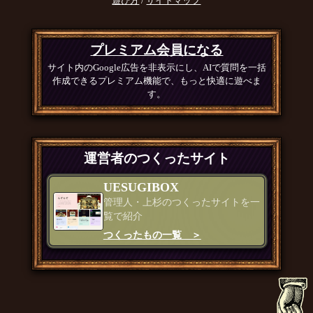
遊び方
/
サイトマップ
プレミアム会員になる
サイト内のGoogle広告を非表示にし、AIで質問を一括
作成できるプレミアム機能で、もっと快適に遊べま
す。
運営者のつくったサイト
UESUGIBOX
管理人・上杉のつくったサイトを一
覧で紹介
つくったもの一覧 ＞