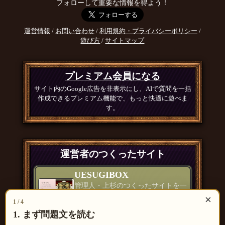
フォローして重要な情報を得よう！
運営情報
/
お問い合わせ
/
利用規約・プライバシーポリシー
/
遊び方
/
サイトマップ
プレミアム会員になる
サイト内のGoogle広告を非表示にし、AIで質問を一括
作成できるプレミアム機能で、もっと快適に遊べま
す。
運営者のつくったサイト
UESUGIBOX
管理人・上杉のつくったサイトを一
覧で紹介
×
1 / 4
つくったもの一覧 ＞
1. まず問題文を読む