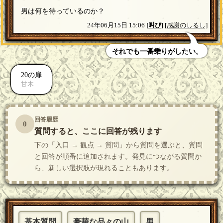
男は何を待っているのか？
24年06月15日 15:06
[
叫び
]
[感謝のしるし]
それでも一番乗りがしたい。
20の扉
甘木
回答履歴
0
質問すると、ここに回答が残ります
下の「入口 → 観点 → 質問」から質問を選ぶと、質問
と回答が順番に追加されます。発見につながる質問か
ら、新しい選択肢が現れることもあります。
基本質問
豪華な品々の山
男