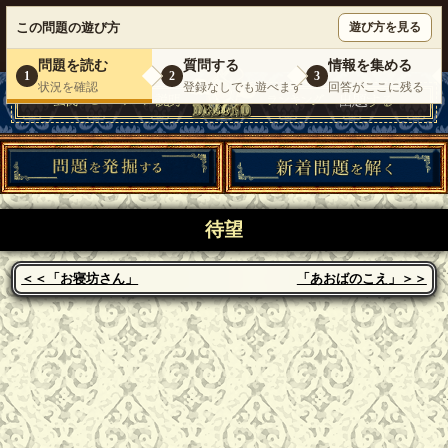
ウミガメのスープが１人で遊べる『 DEBONO（デボノ）』
この問題の遊び方
遊び方を見る
いらっしゃいませ。
ゲスト
様
ログイン
新規登録
|
運営情報
|
お問い合わせ
|
利用規約
問題を読む
質問する
情報を集める
1
2
3
状況を確認
登録なしでも遊べます
回答がここに残る
待望
＜＜「お寝坊さん」
「あおばのこえ」＞＞