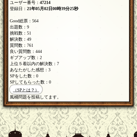
ユーザー番号：
47214
登録日：
21年05月02日00時39分25秒
Good総票：564
出題数：9
挑戦数：51
解決数：49
質問数：761
良い質問数：444
ギブアップ数：2
上位５着以内の解決数：7
あなたがした感想：3
SPをした数：0
SPしてもらった数：0
（SPとは？）
風桶問題を投稿してます。