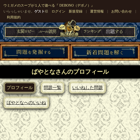
ウミガメのスープが１人で遊べる『 DEBONO（デボノ）』
いらっしゃいませ。
ゲスト
様
ログイン
新規登録
|
運営情報
|
お問い合わせ
|
利用規約
ばやとなさんのプロフィール
プロフィール
問題一覧
いいねした問題
ばやとなへのいいね