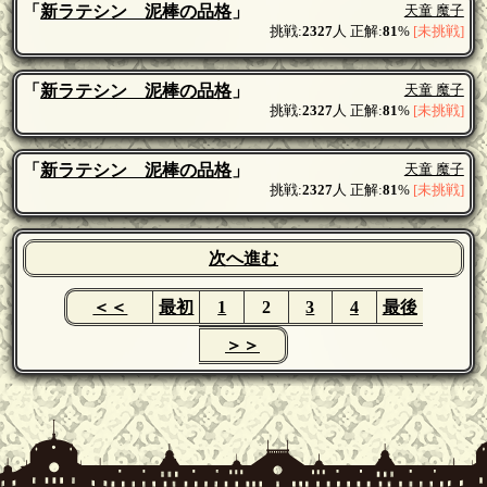
「
新ラテシン 泥棒の品格
」
天童 魔子
挑戦:
2327
人 正解:
81
%
[未挑戦]
「
新ラテシン 泥棒の品格
」
天童 魔子
挑戦:
2327
人 正解:
81
%
[未挑戦]
「
新ラテシン 泥棒の品格
」
天童 魔子
挑戦:
2327
人 正解:
81
%
[未挑戦]
次へ進む
＜＜
最初
1
2
3
4
最後
＞＞