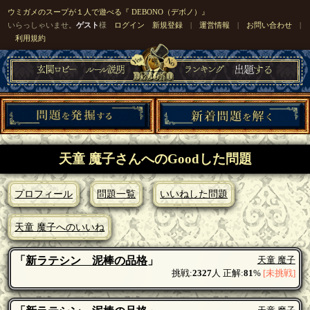
ウミガメのスープが１人で遊べる『 DEBONO（デボノ）』
いらっしゃいませ。
ゲスト
様
ログイン
新規登録
|
運営情報
|
お問い合わせ
|
利用規約
天童 魔子さんへのGoodした問題
プロフィール
問題一覧
いいねした問題
天童 魔子へのいいね
「
新ラテシン 泥棒の品格
」
天童 魔子
挑戦:
2327
人 正解:
81
%
[未挑戦]