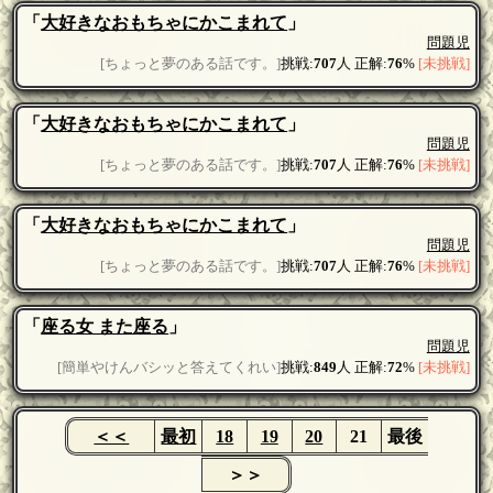
「
大好きなおもちゃにかこまれて
」
問題児
[ちょっと夢のある話です。]
挑戦:
707
人 正解:
76
%
[未挑戦]
「
大好きなおもちゃにかこまれて
」
問題児
[ちょっと夢のある話です。]
挑戦:
707
人 正解:
76
%
[未挑戦]
「
大好きなおもちゃにかこまれて
」
問題児
[ちょっと夢のある話です。]
挑戦:
707
人 正解:
76
%
[未挑戦]
「
座る女 また座る
」
問題児
[簡単やけんバシッと答えてくれい]
挑戦:
849
人 正解:
72
%
[未挑戦]
＜＜
最初
18
19
20
21
最後
＞＞