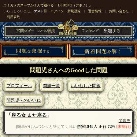
ウミガメのスープが１人で遊べる『 DEBONO（デボノ）』
いらっしゃいませ。
ゲスト
様
ログイン
新規登録
|
運営情報
|
お問い合わせ
|
利用規約
問題児さんへのGoodした問題
プロフィール
問題一覧
いいねした問題
問題児へのいいね
「
座る女 また座る
」
問題児
[簡単やけんバシッと答えてくれい]
挑戦:
849
人 正解:
72
%
[未挑戦]