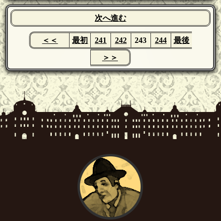
次へ進む
＜＜
最初
241
242
243
244
最後
＞＞