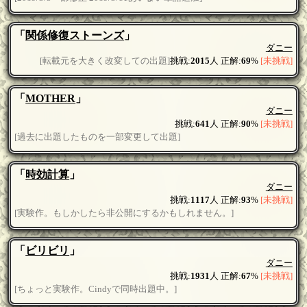
「
関係修復ストーンズ
」
ダニー
[転載元を大きく改変しての出題]
挑戦:
2015
人 正解:
69
%
[未挑戦]
「
MOTHER
」
ダニー
挑戦:
641
人 正解:
90
%
[未挑戦]
[過去に出題したものを一部変更して出題]
「
時効計算
」
ダニー
挑戦:
1117
人 正解:
93
%
[未挑戦]
[実験作。もしかしたら非公開にするかもしれません。]
「
ビリビリ
」
ダニー
挑戦:
1931
人 正解:
67
%
[未挑戦]
[ちょっと実験作。Cindyで同時出題中。]