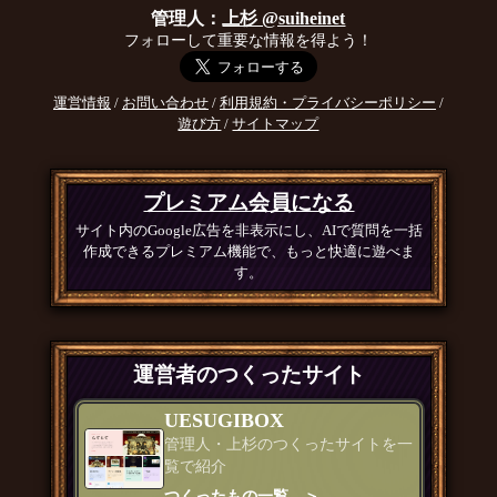
管理人：
上杉 @suiheinet
フォローして重要な情報を得よう！
運営情報
/
お問い合わせ
/
利用規約・プライバシーポリシー
/
遊び方
/
サイトマップ
プレミアム会員になる
サイト内のGoogle広告を非表示にし、AIで質問を一括
作成できるプレミアム機能で、もっと快適に遊べま
す。
運営者のつくったサイト
UESUGIBOX
管理人・上杉のつくったサイトを一
覧で紹介
つくったもの一覧 ＞