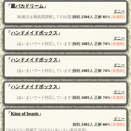
「
親バカドリーム
」
ダニー
[転載元を難易度調整しての出題]
挑戦:
2584
人 正解:
81
%
[未挑戦]
「
ハンドメイドボックス
」
ダニー
[あいまいワード対応しています]
挑戦:
1685
人 正解:
74
%
[未挑戦]
「
ハンドメイドボックス
」
ダニー
[あいまいワード対応しています]
挑戦:
1685
人 正解:
74
%
[未挑戦]
「
ハンドメイドボックス
」
ダニー
[あいまいワード対応しています]
挑戦:
1685
人 正解:
74
%
[未挑戦]
「
King of beasts
」
ダニー
挑戦:
2402
人 正解:
66
%
[未挑戦]
[2019/3/5一部修正 2019/3/11あいまい単語追加]