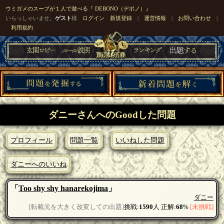
ウミガメのスープが１人で遊べる『 DEBONO（デボノ）』
いらっしゃいませ。
ゲスト
様
ログイン
新規登録
|
運営情報
|
お問い合わせ
|
利用規約
ダニーさんへのGoodした問題
プロフィール
問題一覧
いいねした問題
ダニーへのいいね
「
Too shy shy hanarekojima
」
ダニー
[転載元を大きく改変しての出題]
挑戦:
1590
人 正解:
68
%
[未挑戦]