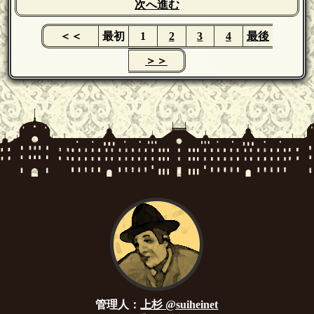
次へ進む
＜＜
最初
1
2
3
4
最後
＞＞
管理人：
上杉 @suiheinet