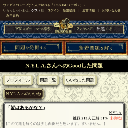
ウミガメのスープが１人で遊べる『 DEBONO（デボノ）』
いらっしゃいませ。
ゲスト
様
ログイン
新規登録
|
運営情報
|
お問い合わせ
|
利用規約
N.Y.L.A.さんへのGoodした問題
プロフィール
問題一覧
いいねした問題
N.Y.L.A.へのいいね
「
皆はあるかな？
」
N.Y.L.A.
挑戦:
213
人 正解:
31
%
[未挑戦]
[この問題を解くのは少し面倒だと思います。すいません。]