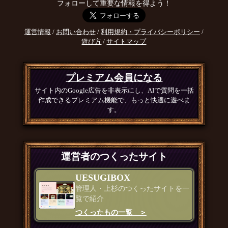
フォローして重要な情報を得よう！
運営情報
/
お問い合わせ
/
利用規約・プライバシーポリシー
/
遊び方
/
サイトマップ
プレミアム会員になる
サイト内のGoogle広告を非表示にし、AIで質問を一括
作成できるプレミアム機能で、もっと快適に遊べま
す。
運営者のつくったサイト
UESUGIBOX
管理人・上杉のつくったサイトを一
覧で紹介
つくったもの一覧 ＞