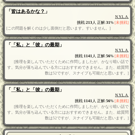
「
皆はあるかな？
」
N.Y.L.A.
挑戦:
213
人 正解:
31
%
[未挑戦]
[この問題を解くのは少し面倒だと思います。すいません。]
「
「私」と「彼」の最期
」
N.Y.L.A.
挑戦:
1141
人 正解:
56
%
[未挑戦]
[推理を楽しんでいただくために作問しましたが、かなり暗い話で
す。気分が落ち込んでいる方にはおすすめできません。また、総質問
数は52ですが、スナイプも可能だと思います。]
「
「私」と「彼」の最期
」
N.Y.L.A.
挑戦:
1141
人 正解:
56
%
[未挑戦]
[推理を楽しんでいただくために作問しましたが、かなり暗い話で
す。気分が落ち込んでいる方にはおすすめできません。また、総質問
数は52ですが、スナイプも可能だと思います。]