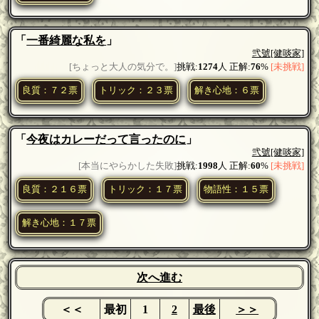
「
一番綺麗な私を
」
弐號
[健啖家]
[ちょっと大人の気分で。]
挑戦:
1274
人 正解:
76
%
[未挑戦]
良質：７２票
トリック：２３票
解き心地：６票
「
今夜はカレーだって言ったのに
」
弐號
[健啖家]
[本当にやらかした失敗]
挑戦:
1998
人 正解:
60
%
[未挑戦]
良質：２１６票
トリック：１７票
物語性：１５票
解き心地：１７票
次へ進む
＜＜
最初
1
2
最後
＞＞