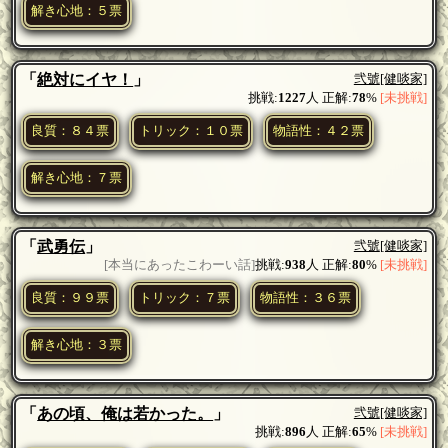
解き心地：５票
「
絶対にイヤ！
」
弐號
[健啖家]
挑戦:
1227
人 正解:
78
%
[未挑戦]
良質：８４票
トリック：１０票
物語性：４２票
解き心地：７票
「
武勇伝
」
弐號
[健啖家]
[本当にあったこわーい話]
挑戦:
938
人 正解:
80
%
[未挑戦]
良質：９９票
トリック：７票
物語性：３６票
解き心地：３票
「
あの頃、俺は若かった。
」
弐號
[健啖家]
挑戦:
896
人 正解:
65
%
[未挑戦]