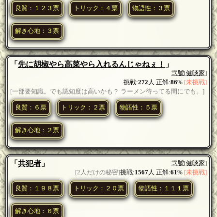
良質：１２３票
トリック：４票
物語性：３票
解き心地：３票
「
先に胡椒やら高菜やら入れるんじゃねぇ！
」
弐號
[健啖家]
挑戦:
272
人 正解:
86
%
[未挑戦]
[一部要知識。でも認知度は高いかも？ ラーメン待ってる間にでも。]
良質：６票
トリック：２票
物語性：５票
解き心地：２票
「
共犯者
」
弐號
[健啖家]
[2人だけの秘密]
挑戦:
1567
人 正解:
61
%
[未挑戦]
良質：１９８票
トリック：２０票
物語性：１１１票
解き心地：６票