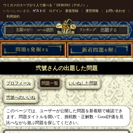
ウミガメのスープが１人で遊べる『 DEBONO（デボノ）』
いらっしゃいませ。
ゲスト
様
ログイン
新規登録
|
運営情報
|
お問い合わせ
|
利用規約
弐號さんの出題した問題
プロフィール
問題一覧
いいねした問題
弐號へのいいね
このページでは、ユーザーが公開した問題を新着順で確認でき
ます。問題タイトルを開いて、挑戦数・正解数・Good評価を見
比べながら遊ぶ問題を探してください。