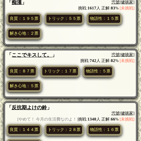
「
痴漢
」
弐號
[健啖家]
挑戦:
1617
人 正解:
83
%
[未挑戦]
良質：１９５票
トリック：５５票
物語性：１５票
解き心地：２票
「
ここでキスして。
」
弐號
[健啖家]
挑戦:
742
人 正解:
82
%
[未挑戦]
良質：８７票
トリック：１７票
物語性：５票
解き心地：５票
「
反抗期よけの鈴
」
弐號
[健啖家]
[やめて！ 今月の生活費なのよ！]
挑戦:
1340
人 正解:
66
%
[未挑戦]
良質：１４４票
トリック：２８票
物語性：１６票