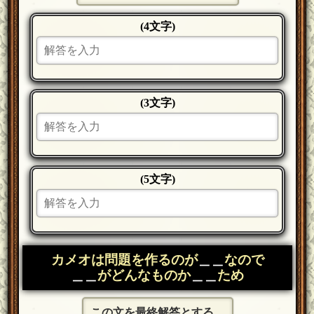
(4文字)
(3文字)
(5文字)
カメオは問題を作るのが
＿＿
なので
＿＿
がどんなものか
＿＿
ため
この文を最終解答とする。