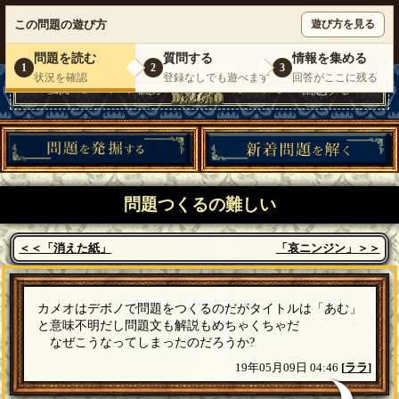
ウミガメのスープが１人で遊べる『 DEBONO（デボノ）』
この問題の遊び方
遊び方を見る
いらっしゃいませ。
ゲスト
様
ログイン
新規登録
|
運営情報
|
お問い合わせ
|
利用規約
問題を読む
質問する
情報を集める
1
2
3
状況を確認
登録なしでも遊べます
回答がここに残る
問題つくるの難しい
＜＜「消えた紙」
「哀ニンジン」＞＞
カメオはデボノで問題をつくるのだがタイトルは「あむ」
と意味不明だし問題文も解説もめちゃくちゃだ
なぜこうなってしまったのだろうか?
19年05月09日 04:46
[
ララ
]