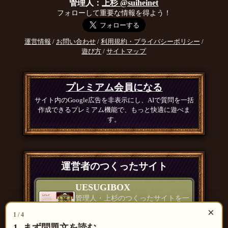
管理人：
上杉 @suiheinet
フォローして重要な情報を得よう！
運営情報
/
お問い合わせ
/
利用規約・プライバシーポリシー
/
遊び方
/
サイトマップ
プレミアム会員になる
サイト内のGoogle広告を非表示にし、AIで質問を一括
作成できるプレミアム機能で、もっと快適に遊べま
す。
運営者のつくったサイト
UESUGIBOX
管理人・上杉のつくったサイトを一
覧で紹介
×
1 / 4
つくったもの一覧 ＞
1. まず問題文を読む