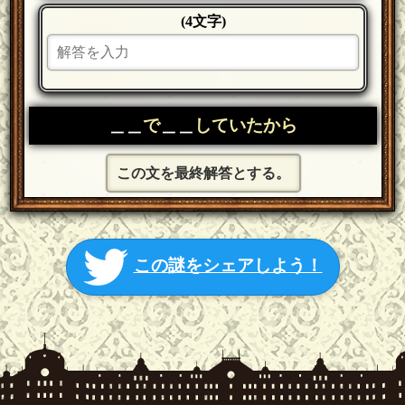
(4文字)
＿＿
で
＿＿
していたから
この文を最終解答とする。
この謎をシェアしよう！