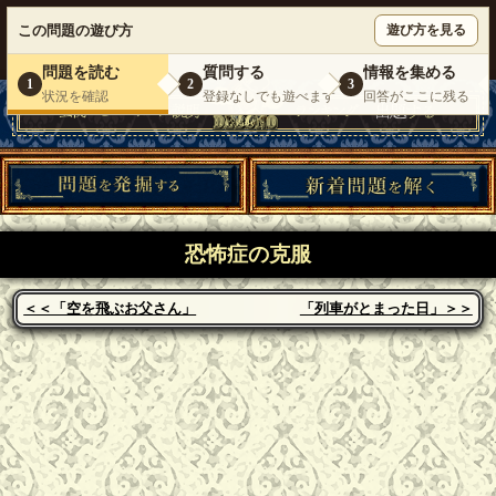
ウミガメのスープが１人で遊べる『 DEBONO（デボノ）』
この問題の遊び方
遊び方を見る
いらっしゃいませ。
ゲスト
様
ログイン
新規登録
|
運営情報
|
お問い合わせ
|
利用規約
問題を読む
質問する
情報を集める
1
2
3
状況を確認
登録なしでも遊べます
回答がここに残る
恐怖症の克服
＜＜「空を飛ぶお父さん」
「列車がとまった日」＞＞