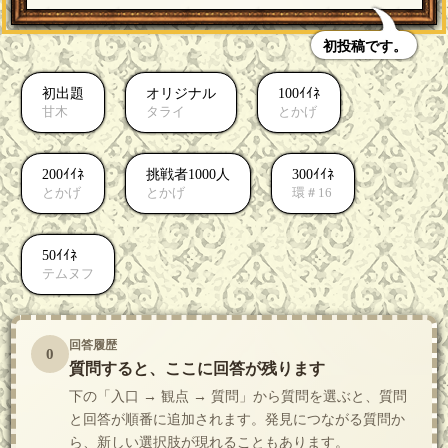
初投稿です。
初出題
オリジナル
100ｲｲﾈ
甘木
タライ
とかげ
200ｲｲﾈ
挑戦者1000人
300ｲｲﾈ
とかげ
とかげ
環＃16
50ｲｲﾈ
テムヌフ
回答履歴
0
質問すると、ここに回答が残ります
下の「入口 → 観点 → 質問」から質問を選ぶと、質問
と回答が順番に追加されます。発見につながる質問か
ら、新しい選択肢が現れることもあります。