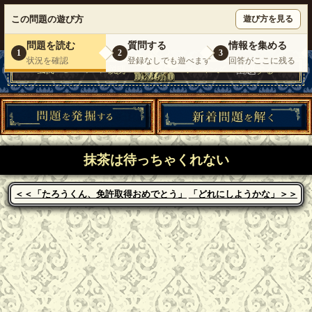
ウミガメのスープが１人で遊べる『 DEBONO（デボノ）』
この問題の遊び方
遊び方を見る
いらっしゃいませ。
ゲスト
様
ログイン
新規登録
|
運営情報
|
お問い合わせ
|
利用規約
問題を読む
質問する
情報を集める
1
2
3
状況を確認
登録なしでも遊べます
回答がここに残る
抹茶は待っちゃくれない
＜＜「たろうくん、免許取得おめでとう」
「どれにしようかな」＞＞