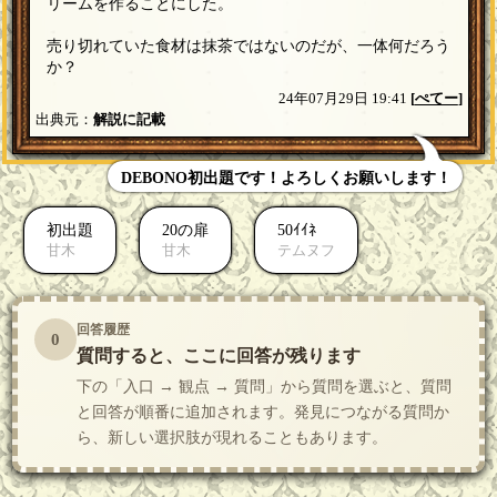
リームを作ることにした。
売り切れていた食材は抹茶ではないのだが、一体何だろう
か？
24年07月29日 19:41
[
ぺてー
]
出典元：
解説に記載
DEBONO初出題です！よろしくお願いします！
初出題
20の扉
50ｲｲﾈ
甘木
甘木
テムヌフ
回答履歴
0
質問すると、ここに回答が残ります
下の「入口 → 観点 → 質問」から質問を選ぶと、質問
と回答が順番に追加されます。発見につながる質問か
ら、新しい選択肢が現れることもあります。