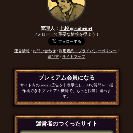
管理人：
上杉 @suiheinet
フォローして重要な情報を得よう！
運営情報
/
お問い合わせ
/
利用規約・プライバシーポリシー
/
遊び方
/
サイトマップ
プレミアム会員になる
サイト内のGoogle広告を非表示にし、AIで質問を一括
作成できるプレミアム機能で、もっと快適に遊べま
す。
運営者のつくったサイト