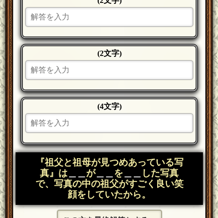
(2文字)
(2文字)
(4文字)
『祖父と祖母が見つめあっている写
真』は
＿＿
が
＿＿
を
＿＿
した写真
で、写真の中の祖父がすごく良い笑
顔をしていたから。