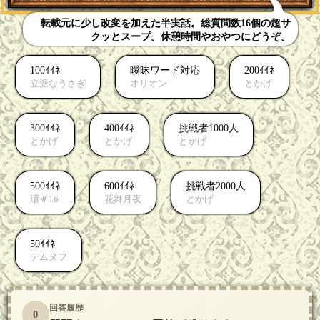
転載元に少し改変を加えた半実話。総質問数16個の超サ
クッとスープ。休憩時間やおやつにどうぞ。
100ｲｲﾈ
曖昧ワード対応
200ｲｲﾈ
立派なうさぎ
オリオン
とかげ
300ｲｲﾈ
400ｲｲﾈ
挑戦者1000人
とかげ
とかげ
とかげ
500ｲｲﾈ
600ｲｲﾈ
挑戦者2000人
環＃16
花舞月夜
とかげ
50ｲｲﾈ
テムヌフ
回答履歴
0