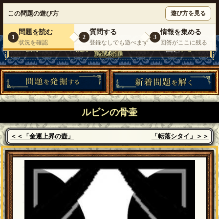
ウミガメのスープが１人で遊べる『 DEBONO（デボノ）』
この問題の遊び方
遊び方を見る
いらっしゃいませ。
ゲスト
様
ログイン
新規登録
|
運営情報
|
お問い合わせ
|
利用規約
問題を読む
質問する
情報を集める
1
2
3
状況を確認
登録なしでも遊べます
回答がここに残る
ルビンの骨壷
＜＜「金運上昇の壺」
「転落シタイ」＞＞