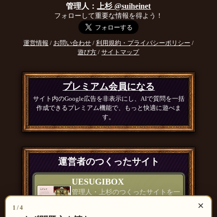
管理人：
上杉 @suiheinet
フォローして重要な情報を得よう！
運営情報
/
お問い合わせ
/
利用規約・プライバシーポリシー
/
遊び方
/
サイトマップ
プレミアム会員になる
サイト内のGoogle広告を非表示にし、AIで質問を一括
作成できるプレミアム機能で、もっと快適に遊べま
す。
運営者のつくったサイト
UESUGIBOX
管理人・上杉のつくったサイトを一
覧で紹介
×
1 / 4
つくったもの一覧 ＞