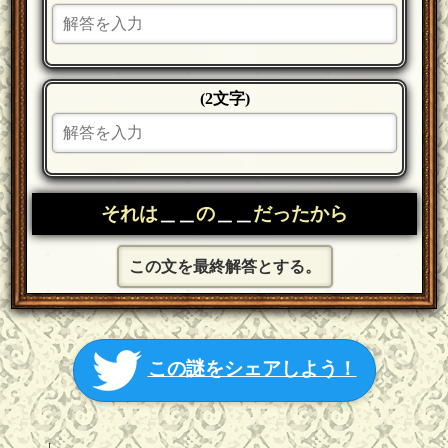
(2文字)
それは
＿＿
の
＿＿
だったから
この文を最終解答とする。
この謎をシェアしよう！