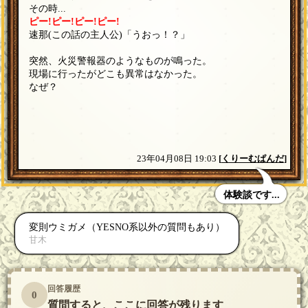
その時...
ピー!ピー!ピー!ピー!
速那(この話の主人公)「うおっ！？」
突然、火災警報器のようなものが鳴った。
現場に行ったがどこも異常はなかった。
なぜ？
23年04月08日 19:03
[
くりーむぱんだ
]
体験談です...
変則ウミガメ（YESNO系以外の質問もあり）
甘木
回答履歴
0
質問すると、ここに回答が残ります