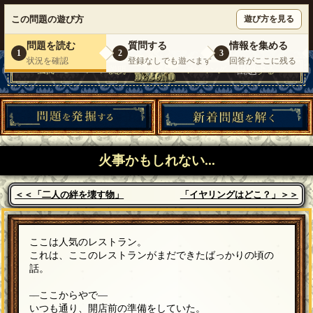
ウミガメのスープが１人で遊べる『 DEBONO（デボノ）』
この問題の遊び方
遊び方を見る
いらっしゃいませ。
ゲスト
様
ログイン
新規登録
|
運営情報
|
お問い合わせ
|
利用規約
問題を読む
質問する
情報を集める
1
2
3
状況を確認
登録なしでも遊べます
回答がここに残る
火事かもしれない...
＜＜「二人の絆を壊す物」
「イヤリングはどこ？」＞＞
ここは人気のレストラン。
これは、ここのレストランがまだできたばっかりの頃の
話。
―ここからやで―
いつも通り、開店前の準備をしていた。