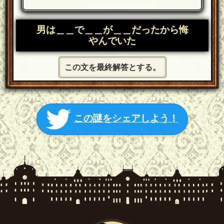
男は
＿＿
で
＿＿
が
＿＿
だったから悔
やんでいた
この文を最終解答とする。
この謎をシェアしよう！