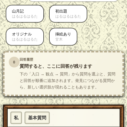
山月記
初出題
はるはるはるた
はるはるはるた
オリジナル
挿絵あり
はるはるはるた
甘木
回答履歴
0
質問すると、ここに回答が残ります
下の「入口 → 観点 → 質問」から質問を選ぶと、質問
と回答が順番に追加されます。発見につながる質問か
ら、新しい選択肢が現れることもあります。
私
基本質問