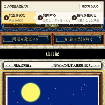
ウミガメのスープが１人で遊べる『 DEBONO（デボノ）』
この問題の遊び方
遊び方を見る
いらっしゃいませ。
ゲスト
様
ログイン
新規登録
|
運営情報
|
お問い合わせ
|
利用規約
問題を読む
質問する
情報を集める
1
2
3
状況を確認
登録なしでも遊べます
回答がここに残る
山月記
＜＜「暗所恐怖症」
「宇宙人の地球人観察日誌１」＞＞