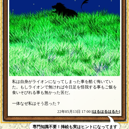
私は自身がライオンになってしまった事を酷く悔いてい
た。もしライオンで無ければ今日足を怪我する事もご飯を
食いそびれる事も無かった筈だ。
一体なぜ私はそう思った？
22年05月13日 17:00
[
はるはるはるた
]
専門知識不要！挿絵も実はヒントになってます