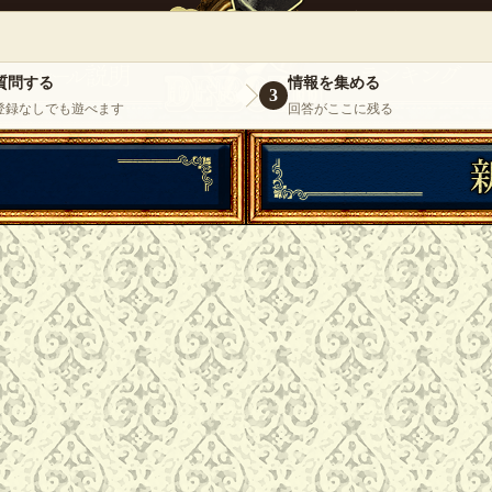
』
いらっしゃいませ。
ゲスト
様
ログイ
質問する
情報を集める
3
登録なしでも遊べます
回答がここに残る