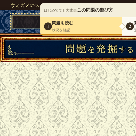
ウミガメのスープが１人で遊べる『 DEBONO（デボノ）
この問題の遊び方
はじめてでも大丈夫
問題を読む
1
2
状況を確認