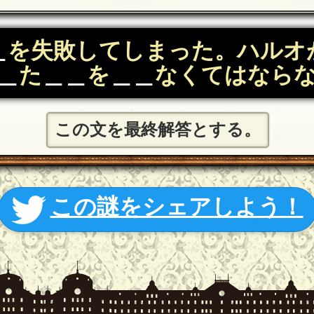
＿
を失敗してしまった。ハルオ
＿
た
＿＿
を
＿＿
なくてはなら
この文を最終解答とする。
この謎をシェアしよう！