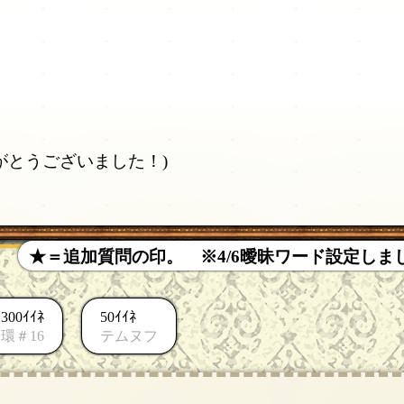
がとうございました！)
★＝追加質問の印。 ※4/6曖昧ワード設定し
300ｲｲﾈ
50ｲｲﾈ
環＃16
テムヌフ