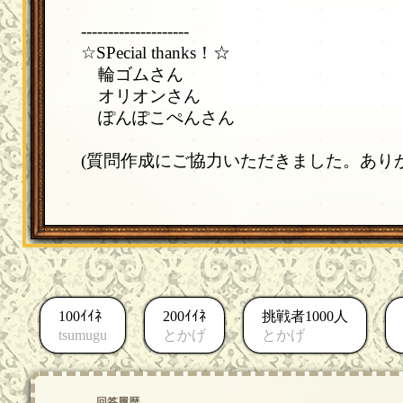
--------------------
☆SPecial thanks！☆
輪ゴムさん
オリオンさん
ぽんぽこぺんさん
(質問作成にご協力いただきました。あり
100ｲｲﾈ
200ｲｲﾈ
挑戦者1000人
tsumugu
とかげ
とかげ
回答履歴