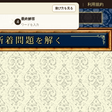
ン
新規登録
|
運営情報
|
お問い合わせ
|
利用規約
遊び方を見る
最終解答
4
ワードを入力