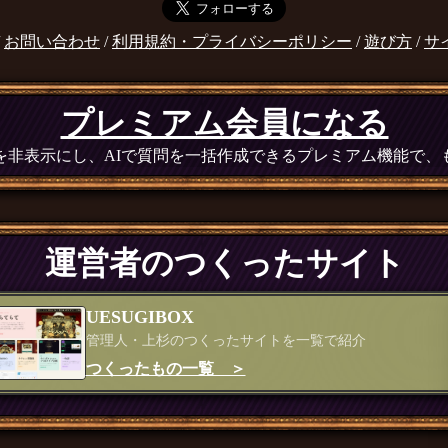
/
お問い合わせ
/
利用規約・プライバシーポリシー
/
遊び方
/
サ
プレミアム会員になる
広告を非表示にし、AIで質問を一括作成できるプレミアム機能で
運営者のつくったサイト
UESUGIBOX
管理人・上杉のつくったサイトを一覧で紹介
つくったもの一覧 ＞