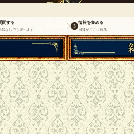
』
いらっしゃいませ。
ゲスト
様
ログイ
質問する
情報を集める
3
登録なしでも遊べます
回答がここに残る