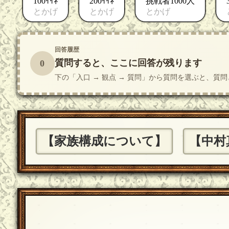
100ｲｲﾈ
200ｲｲﾈ
挑戦者1000人
とかげ
とかげ
とかげ
回答履歴
質問すると、ここに回答が残ります
0
下の「入口 → 観点 → 質問」から質問を選ぶと、
【家族構成について】
【中村