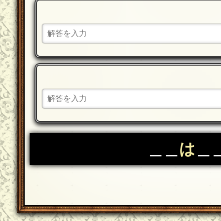
＿＿
は
＿