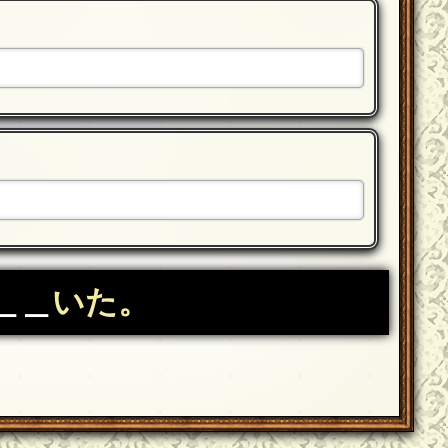
＿＿
いた。