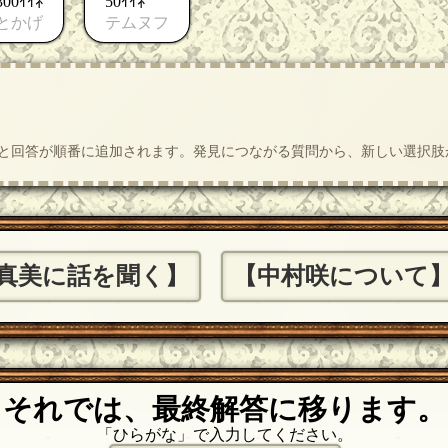
300ｲｲﾈ
50ｲｲﾈ
とかげ
テムヌフ
質問と回答が順番に追加されます。発見につながる質問から、新しい選択
真美に話を聞く】
【中村咲について
それでは、最終解答に移ります。
「ひらがな」で入力してください。