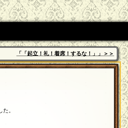
「「起立！礼！着席！するな！」」＞＞
した。