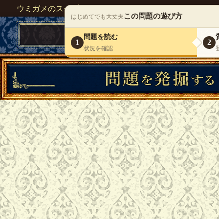
ウミガメのスープが１人で遊べる『 DEBONO（デボノ）
この問題の遊び方
はじめてでも大丈夫
問題を読む
1
2
状況を確認