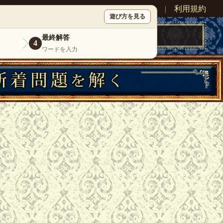
ン
新規登録
|
運営情報
|
お問い合わせ
|
利用規約
遊び方を見る
最終解答
4
ワードを入力