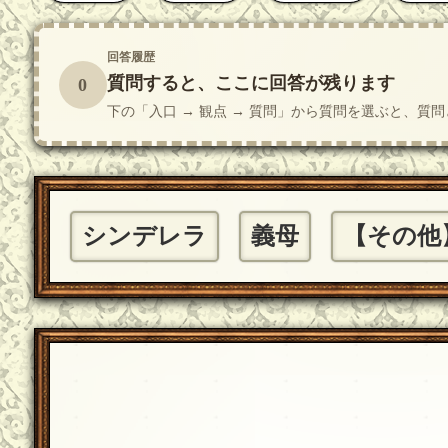
回答履歴
質問すると、ここに回答が残ります
0
下の「入口 → 観点 → 質問」から質問を選ぶと、
シンデレラ
義母
【その他