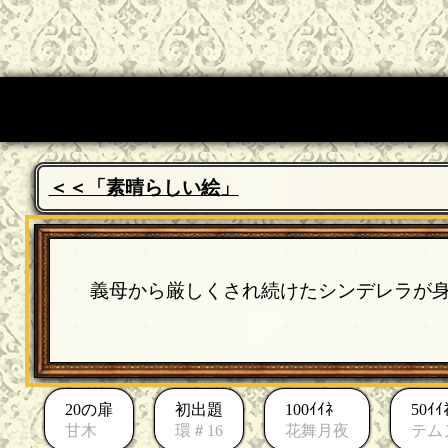
＜＜「素晴らしい絵」
義母から厳しくされ続けたシンデレラが
20の扉
初出題
100ｲｲﾈ
50ｲｲ
甘木
環＃16
花舞月夜
テム