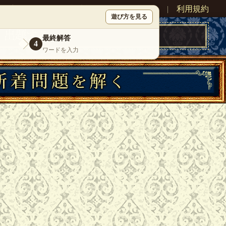
ン
新規登録
|
運営情報
|
お問い合わせ
|
利用規約
遊び方を見る
最終解答
4
ワードを入力