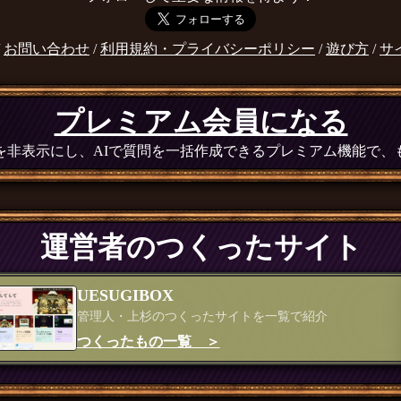
/
お問い合わせ
/
利用規約・プライバシーポリシー
/
遊び方
/
サ
プレミアム会員になる
広告を非表示にし、AIで質問を一括作成できるプレミアム機能で
運営者のつくったサイト
UESUGIBOX
管理人・上杉のつくったサイトを一覧で紹介
つくったもの一覧 ＞