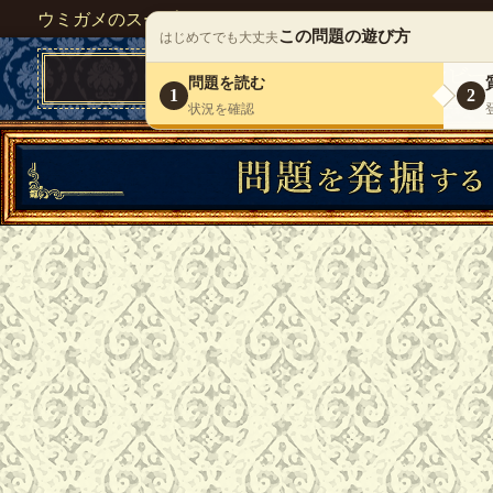
ウミガメのスープが１人で遊べる『 DEBONO（デボノ）
この問題の遊び方
はじめてでも大丈夫
問題を読む
1
2
状況を確認