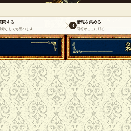
』
いらっしゃいませ。
ゲスト
様
ログイ
質問する
情報を集める
3
登録なしでも遊べます
回答がここに残る