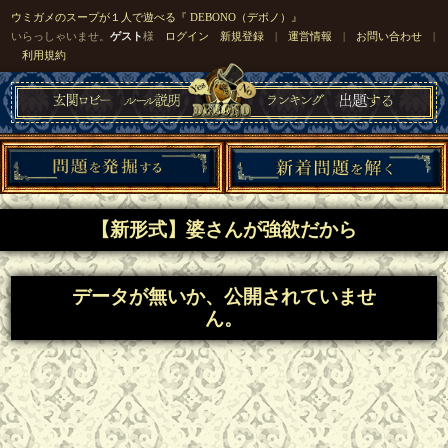
ウミガメのスープが１人で遊べる『 DEBONO（デボノ）』
いらっしゃいませ。
ゲスト
様
ログイン
新規登録
|
運営情報
|
お問い合わせ
|
利用規約
【新形式】婆さんが強欲だから
データが無いか、公開されていませ
ん。