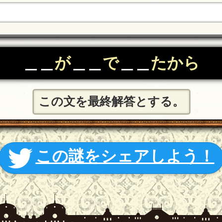
＿＿
が
＿＿
で
＿＿
たから
この文を最終解答とする。
この謎をシェアしよう！