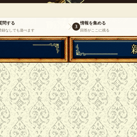
』
いらっしゃいませ。
ゲスト
様
ログイ
質問する
情報を集める
3
登録なしでも遊べます
回答がここに残る