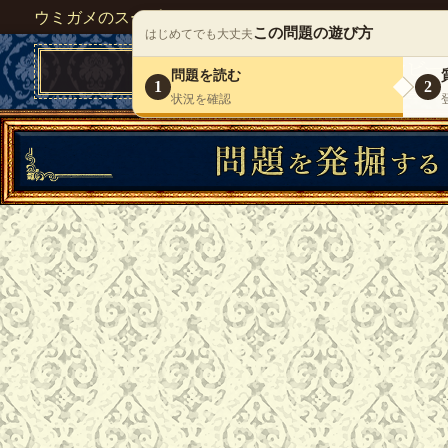
ウミガメのスープが１人で遊べる『 DEBONO（デボノ）
この問題の遊び方
はじめてでも大丈夫
問題を読む
1
2
状況を確認