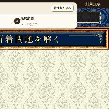
ン
新規登録
|
運営情報
|
お問い合わせ
|
利用規約
遊び方を見る
最終解答
4
ワードを入力