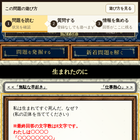
ウミガメのスープが１人で遊べる『 DEBONO（デボノ）』
この問題の遊び方
遊び方を見る
いらっしゃいませ。
ゲスト
様
ログイン
新規登録
|
運営情報
|
お問い合わせ
|
利用規約
問題を読む
質問する
情報を集める
1
2
3
状況を確認
登録なしでも遊べます
回答がここに残る
生まれたのに
＜＜「無駄な早起き」
「仕事熱心」＞＞
私は生まれてすぐ死んだ。なぜ？
(私の正体を当ててください)
※最終回答の文字数は8文字です。
わたしは〇〇〇〇
「〇〇〇〇〇〇〇〇」