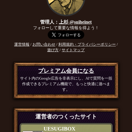
管理人：
上杉 @suiheinet
フォローして重要な情報を得よう！
運営情報
/
お問い合わせ
/
利用規約・プライバシーポリシー
/
遊び方
/
サイトマップ
プレミアム会員になる
サイト内のGoogle広告を非表示にし、AIで質問を一括
作成できるプレミアム機能で、もっと快適に遊べま
す。
運営者のつくったサイト
UESUGIBOX