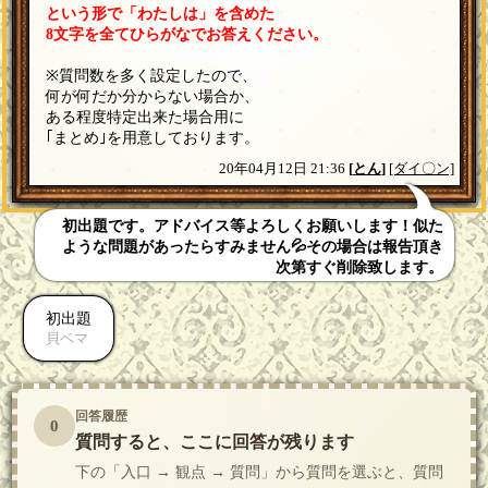
という形で「わたしは」を含めた
8文字を全てひらがなでお答えください。
※質問数を多く設定したので、
何が何だか分からない場合か、
ある程度特定出来た場合用に
｢まとめ｣を用意しております。
20年04月12日 21:36
[
とん
]
[ダイ〇ン]
初出題です。アドバイス等よろしくお願いします！似た
ような問題があったらすみません💦その場合は報告頂き
次第すぐ削除致します。
初出題
貝ベマ
回答履歴
0
質問すると、ここに回答が残ります
下の「入口 → 観点 → 質問」から質問を選ぶと、質問