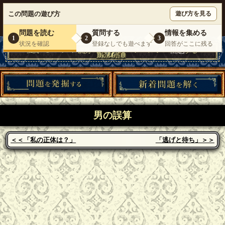
ウミガメのスープが１人で遊べる『 DEBONO（デボノ）』
この問題の遊び方
遊び方を見る
いらっしゃいませ。
ゲスト
様
ログイン
新規登録
|
運営情報
|
お問い合わせ
|
利用規約
問題を読む
質問する
情報を集める
1
2
3
状況を確認
登録なしでも遊べます
回答がここに残る
男の誤算
＜＜「私の正体は？」
「逃げと待ち」＞＞