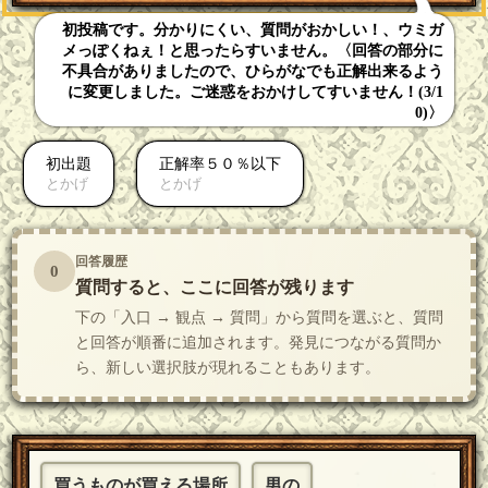
初投稿です。分かりにくい、質問がおかしい！、ウミガ
メっぽくねぇ！と思ったらすいません。〈回答の部分に
不具合がありましたので、ひらがなでも正解出来るよう
に変更しました。ご迷惑をおかけしてすいません！(3/1
0)〉
初出題
正解率５０％以下
とかげ
とかげ
回答履歴
0
質問すると、ここに回答が残ります
下の「入口 → 観点 → 質問」から質問を選ぶと、質問
と回答が順番に追加されます。発見につながる質問か
ら、新しい選択肢が現れることもあります。
買うものが買える場所
男の