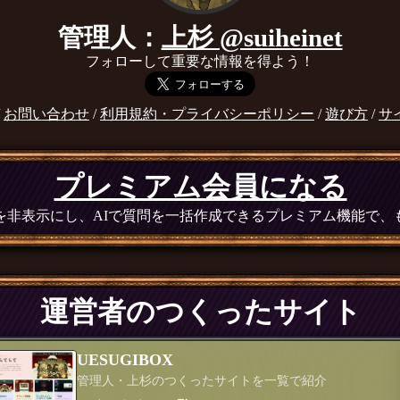
管理人：
上杉 @suiheinet
フォローして重要な情報を得よう！
/
お問い合わせ
/
利用規約・プライバシーポリシー
/
遊び方
/
サ
プレミアム会員になる
広告を非表示にし、AIで質問を一括作成できるプレミアム機能で
運営者のつくったサイト
UESUGIBOX
管理人・上杉のつくったサイトを一覧で紹介