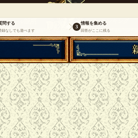
』
いらっしゃいませ。
ゲスト
様
ログイ
質問する
情報を集める
3
登録なしでも遊べます
回答がここに残る