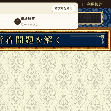
ン
新規登録
|
運営情報
|
お問い合わせ
|
利用規約
遊び方を見る
最終解答
4
ワードを入力