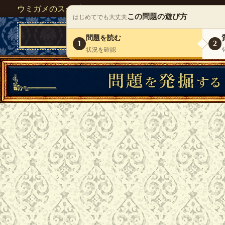
ウミガメのスープが１人で遊べる『 DEBONO（デボノ）
この問題の遊び方
はじめてでも大丈夫
問題を読む
1
2
状況を確認