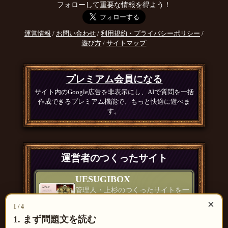
フォローして重要な情報を得よう！
運営情報
/
お問い合わせ
/
利用規約・プライバシーポリシー
/
遊び方
/
サイトマップ
プレミアム会員になる
サイト内のGoogle広告を非表示にし、AIで質問を一括
作成できるプレミアム機能で、もっと快適に遊べま
す。
運営者のつくったサイト
UESUGIBOX
管理人・上杉のつくったサイトを一
覧で紹介
×
1 / 4
つくったもの一覧 ＞
1. まず問題文を読む