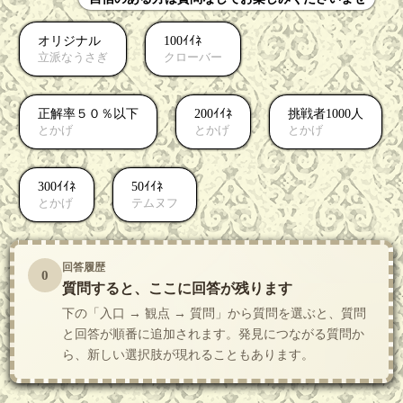
オリジナル
100ｲｲﾈ
立派なうさぎ
クローバー
正解率５０％以下
200ｲｲﾈ
挑戦者1000人
とかげ
とかげ
とかげ
300ｲｲﾈ
50ｲｲﾈ
とかげ
テムヌフ
回答履歴
0
質問すると、ここに回答が残ります
下の「入口 → 観点 → 質問」から質問を選ぶと、質問
と回答が順番に追加されます。発見につながる質問か
ら、新しい選択肢が現れることもあります。