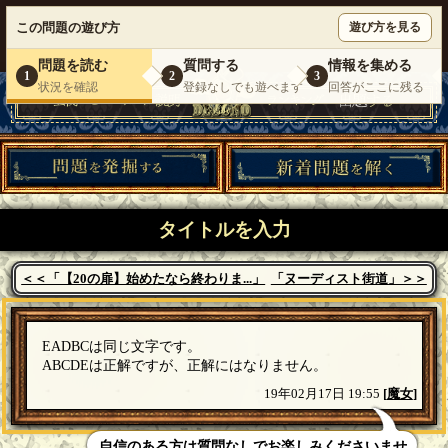
ウミガメのスープが１人で遊べる『 DEBONO（デボノ）』
この問題の遊び方
遊び方を見る
いらっしゃいませ。
ゲスト
様
ログイン
新規登録
|
運営情報
|
お問い合わせ
|
利用規約
問題を読む
質問する
情報を集める
1
2
3
状況を確認
登録なしでも遊べます
回答がここに残る
タイトルを入力
＜＜「【20の扉】始めたなら終わりま...」
「ヌーディスト街道」＞＞
EADBCは同じ文字です。
ABCDEは正解ですが、正解にはなりません。
19年02月17日 19:55
[
魔女
]
自信のある方は質問なしでお楽しみくださいませ