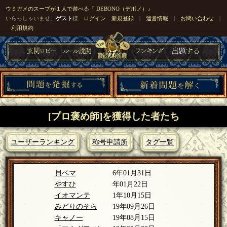
ウミガメのスープが１人で遊べる『 DEBONO（デボノ）』
いらっしゃいませ。
ゲスト
様
ログイン
新規登録
|
運営情報
|
お問い合わせ
|
利用規約
[プロ褒め師]を獲得した者たち
ユーザーランキング
称号申請所
タグ一覧
貝ベマ
6年01月31日
やすひ
年01月22日
イオマンテ
1年10月15日
みどりのそら
19年09月26日
キャノー
19年08月15日