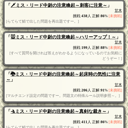
「
🗡ミス・リード中尉の注意喚起～刺客に注意～
」
甘木
挑戦:
438
人 正解:
86
%
[未挑戦]
[らてらて鯖で出した問題を再出題ですー。]
「
🐭ミス・リード中尉の注意喚起～ハリーアップ！～
」
甘木
挑戦:
199
人 正解:
88
%
[未挑戦]
[すべて質問を開ければ答えがわかるようになっているのでお気軽に
どうぞー！]
「
🐉ミス・リード中尉の注意喚起～起床時の気性に注意
～
」
甘木
挑戦:
206
人 正解:
91
%
[未挑戦]
[マルチエンド設定の問題ですー。問題文の特殊ルール説明参照～。]
「
🤺ミス・リード中尉の注意喚起～真剣な裁き～
」
甘木
挑戦:
411
人 正解:
86
%
[未挑戦]
[らてらて鯖で出した問題を再出題ですー。]