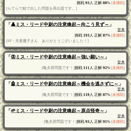
挑戦:
93
人 正解:
88
%
[未挑戦]
[らてらて鯖で出した問題を再出題です。]
「
👤ミス・リード中尉の注意喚起～向こう見ず～
」
甘木
挑戦:
193
人 正解:
87
%
[未挑戦]
[SP：天童魔子さん ありがとうございました！]
「
🦋ミス・リード中尉の注意喚起～強い願い～
」
甘木
[亀夫君問題です！]
挑戦:
111
人 正解:
92
%
[未挑戦]
「
🤖ミス・リード中尉の注意喚起～機会を逃さずに～
」
甘木
[亀夫君問題です！]
挑戦:
119
人 正解:
87
%
[未挑戦]
「
🌱ミス・リード中尉の注意喚起～原点怪奇～
」
甘木
[亀夫君問題です！]
挑戦:
93
人 正解:
91
%
[未挑戦]