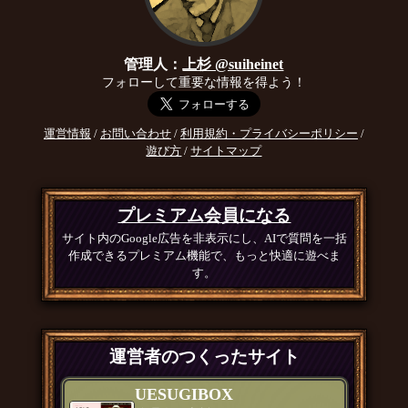
管理人：
上杉 @suiheinet
フォローして重要な情報を得よう！
運営情報
/
お問い合わせ
/
利用規約・プライバシーポリシー
/
遊び方
/
サイトマップ
プレミアム会員になる
サイト内のGoogle広告を非表示にし、AIで質問を一括
作成できるプレミアム機能で、もっと快適に遊べま
す。
運営者のつくったサイト
UESUGIBOX