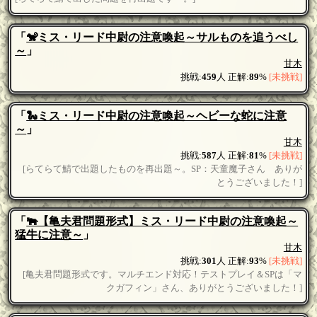
「
🐒ミス・リード中尉の注意喚起～サルものを追うべし
～
」
甘木
挑戦:
459
人 正解:
89
%
[未挑戦]
「
🐍ミス・リード中尉の注意喚起～ヘビーな蛇に注意
～
」
甘木
挑戦:
587
人 正解:
81
%
[未挑戦]
[らてらて鯖で出題したものを再出題～。SP：天童魔子さん ありが
とうございました！]
「
🐃【亀夫君問題形式】ミス・リード中尉の注意喚起～
猛牛に注意～
」
甘木
挑戦:
301
人 正解:
93
%
[未挑戦]
[亀夫君問題形式です。マルチエンド対応！テストプレイ＆SPは「マ
クガフィン」さん、ありがとうございました！]