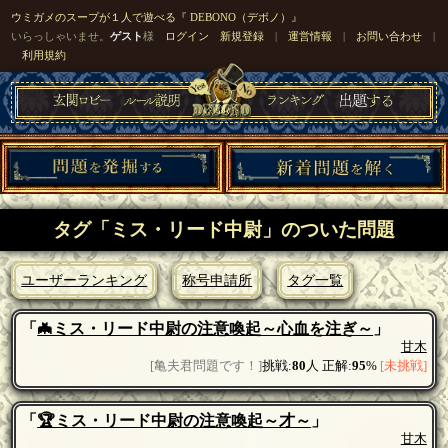
ウミガメのスープが１人で遊べる『 DEBONO（デボノ）』
いらっしゃいませ。
ゲスト
様
ログイン
新規登録
|
運営情報
|
お問い合わせ
|
利用規約
タグ「ミス・リード中尉」のついた問題
ユーザーランキング
称号申請所
タグ一覧
「
🦇ミス・リード中尉の注意喚起～心血を注ぎ～
」
甘木
[亀夫君問題です！]
挑戦:
80
人 正解:
95
%
[未挑戦]
「
🏆ミス・リード中尉の注意喚起～才～
」
甘木