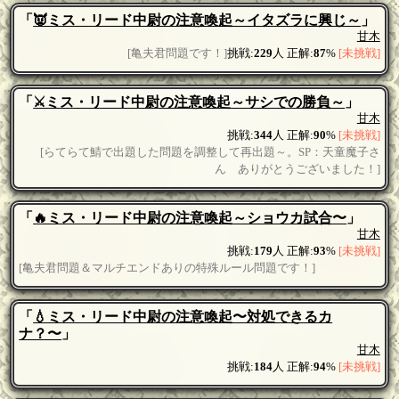
「
👿ミス・リード中尉の注意喚起～イタズラに興じ～
」
甘木
[亀夫君問題です！]
挑戦:
229
人 正解:
87
%
[未挑戦]
「
⚔ミス・リード中尉の注意喚起～サシでの勝負～
」
甘木
挑戦:
344
人 正解:
90
%
[未挑戦]
[らてらて鯖で出題した問題を調整して再出題～。SP：天童魔子さ
ん ありがとうございました！]
「
🔥ミス・リード中尉の注意喚起～ショウカ試合〜
」
甘木
挑戦:
179
人 正解:
93
%
[未挑戦]
[亀夫君問題＆マルチエンドありの特殊ルール問題です！]
「
💧ミス・リード中尉の注意喚起〜対処できるカ
ナ？〜
」
甘木
挑戦:
184
人 正解:
94
%
[未挑戦]