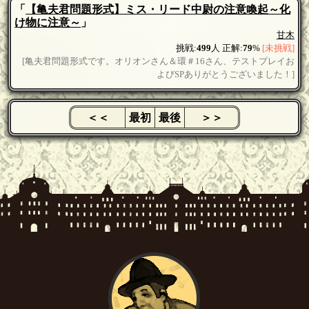
「
【亀夫君問題形式】ミス・リード中尉の注意喚起～化
け物に注意～
」
甘木
挑戦:
499
人 正解:
79
%
[未挑戦]
[亀夫君問題形式です。オリオンさん＆環＃16さん、テストプレイお
よびSPありがとうございました！]
＜＜
最初
最後
＞＞