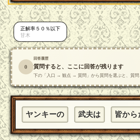
正解率５０％以下
甘木
回答履歴
質問すると、ここに回答が残ります
0
下の「入口 → 観点 → 質問」から質問を選ぶと、
ヤンキーの
武夫は
皆から