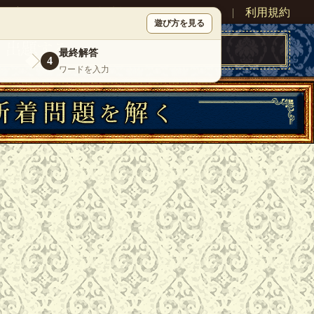
ン
新規登録
|
運営情報
|
お問い合わせ
|
利用規約
遊び方を見る
最終解答
4
ワードを入力