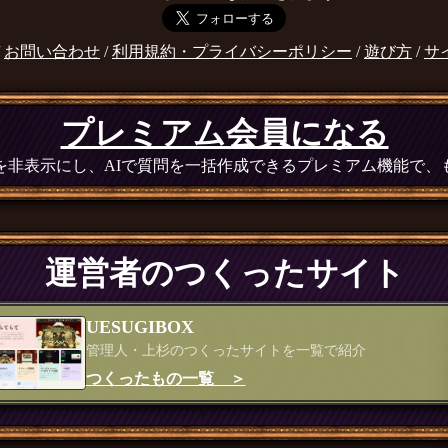
/
お問い合わせ
/
利用規約・プライバシーポリシー
/
遊び方
/
サ
プレミアム会員になる
広告を非表示にし、AIで質問を一括作成できるプレミアム機能で
運営者のつくったサイト
UESUGIBOX
管理人・上杉のつくったサイトを一覧で紹介
つくったもの一覧 ＞