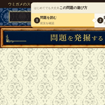
ウミガメのスープが１人で遊べる『 DEBONO（デボノ）
この問題の遊び方
はじめてでも大丈夫
問題を読む
1
2
状況を確認