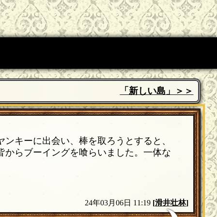
「新しい島」＞＞
ヤンキーに出会い、棒を取ろうとすると、
皆からブーイングを喰らいました。一体な
24年03月06日 11:19
[
滑井壮林
]