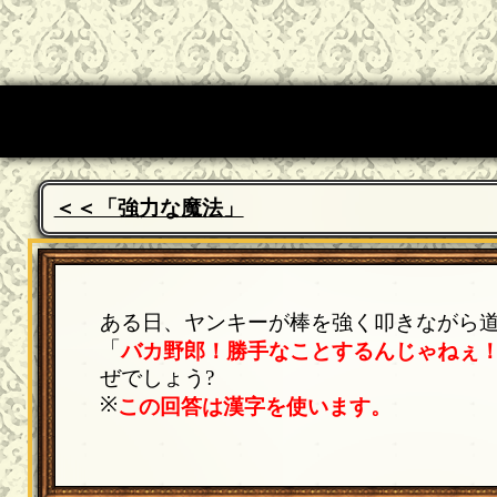
＜＜「強力な魔法」
ある日、ヤンキーが棒を強く叩きながら
「
バカ野郎！勝手なことするんじゃねぇ
ぜでしょう?
※
この回答は漢字を使います。