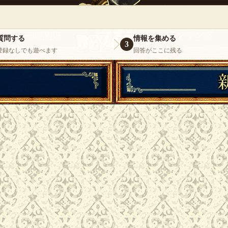
』
いらっしゃいませ。
ゲスト
様
ログイ
質問する
情報を集める
3
登録なしでも遊べます
回答がここに残る